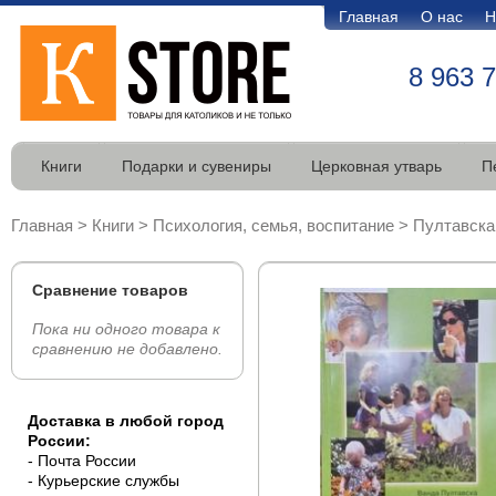
Главная
О нас
Н
8 963 
Книги
Подарки и сувениры
Церковная утварь
П
Главная
>
Книги
>
Психология, семья, воспитание
>
Пултавска 
Сравнение товаров
Пока ни одного товара к
сравнению не добавлено.
Доставка в любой город
России:
- Почта России
- Курьерские службы