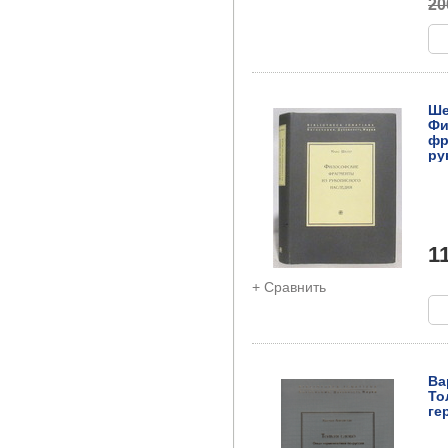
20
Ше
Фи
фр
ру
1
+ Сравнить
Ва
То
ге