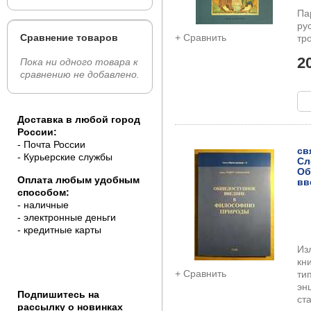
Па
ру
Сравнение товаров
+ Сравнить
тр
2
Пока ни одного товара к
сравнению не добавлено.
Доставка в любой город
России:
- Почта России
св
- Курьерские службы
Сл
Об
Оплата любым удобным
вв
способом:
- наличные
- электронные деньги
- кредитные карты
Из
кн
+ Сравнить
ти
эн
Подпишитесь на
ст
рассылку о новинках