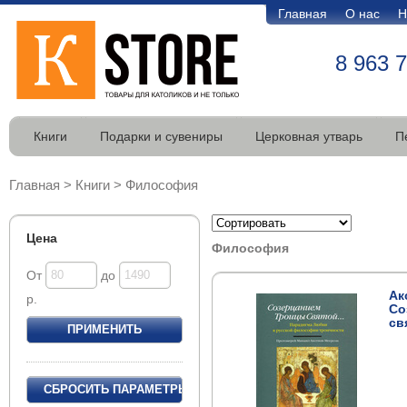
Главная
О нас
Н
8 963 
Книги
Подарки и сувениры
Церковная утварь
П
Главная
>
Книги
>
Философия
Цена
Философия
От
до
Ак
р.
Со
свя