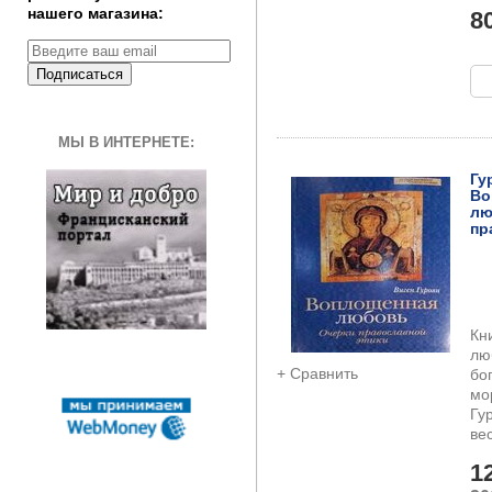
нашего магазина:
8
Подписаться
МЫ В ИНТЕРНЕТЕ:
Гу
Во
лю
пр
Кн
лю
+ Сравнить
бо
мо
Гу
ве
1