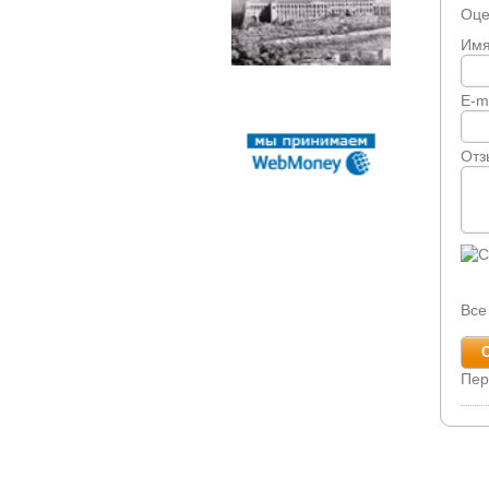
Оце
Им
E-m
Отз
Все
Пер