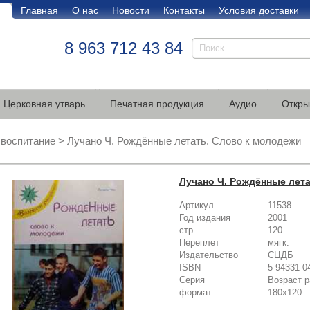
Главная
О нас
Новости
Контакты
Условия доставки
8 963 712 43 84
Церковная утварь
Печатная продукция
Аудио
Откры
 воспитание
>
Лучано Ч. Рождённые летать. Слово к молодежи
Лучано Ч. Рождённые лет
Артикул
11538
Год издания
2001
стр.
120
Переплет
мягк.
Издательство
СЦДБ
ISBN
5-94331-0
Серия
Возраст р
формат
180х120