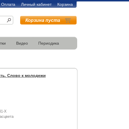
Оплата
Личный кабинет
Корзина
Корзина пуста
тки
Видео
Периодика
ать. Слово к молодежи
41-Х
асцвета