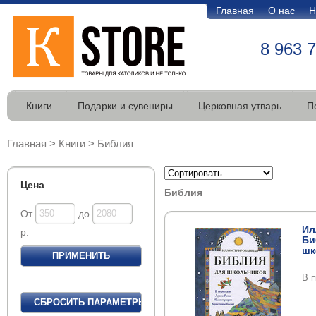
Главная
О нас
Н
8 963 
Книги
Подарки и сувениры
Церковная утварь
П
Главная
>
Книги
>
Библия
Цена
Библия
От
до
Ил
р.
Би
шк
В 