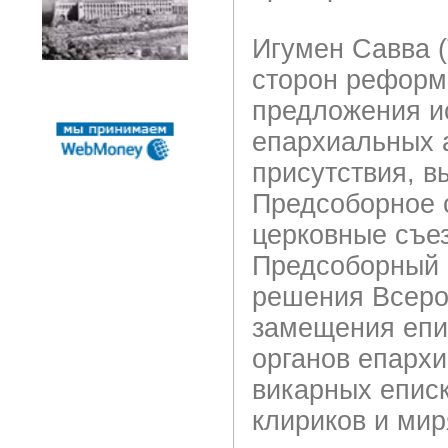
Игумен Савва (
сторон реформы
предложения и
епархиальных 
присутствия, в
Предсоборное с
церковные съез
Предсоборный с
решения Всеро
замещения епи
органов епархи
викарных еписк
клириков и мир