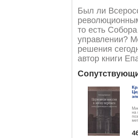
Был ли Всерос
революционным
то есть Собора
управлении? Мо
решения сегодн
автор книги Е
Сопутствующ
Кр
Це
эп
Мис
на
по
ме
оче
сте
4