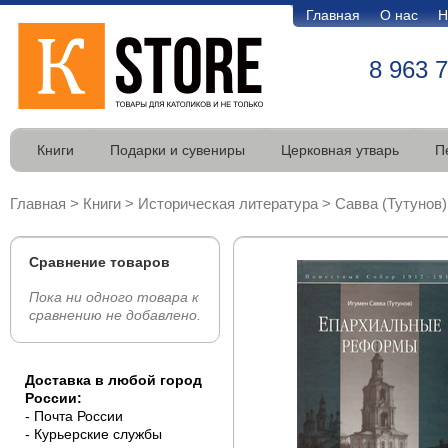
Главная
О нас
Н
8 963 
Книги
Подарки и сувениры
Церковная утварь
П
Главная
>
Книги
>
Историческая литература
>
Савва (Тутунов
Сравнение товаров
Пока ни одного товара к
сравнению не добавлено.
Доставка в любой город
России:
- Почта России
- Курьерские службы