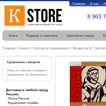
Главная
О нас
Н
8 963 
Книги
Подарки и сувениры
Церковная утварь
П
Главная
>
Книги
>
Святые и подвижники
>
Яковелли А. Святой
Сравнение товаров
Пока ни одного товара к
сравнению не добавлено.
Доставка в любой город
России:
- Почта России
- Курьерские службы