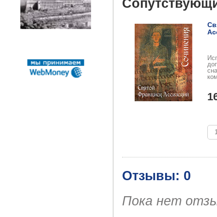
Сопутствующ
Св
Ас
Ис
до
сн
ко
пер
Фр
1
Отзывы: 0
Пока нет отз