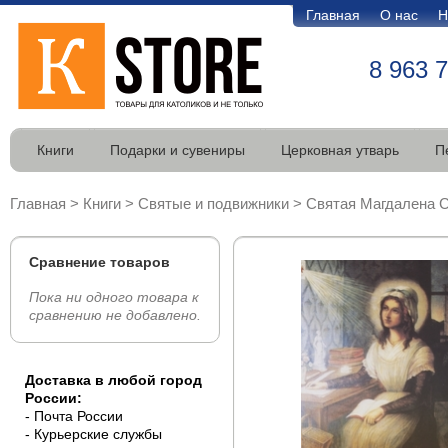
Главная
О нас
Н
8 963 
Книги
Подарки и сувениры
Церковная утварь
П
Главная
>
Книги
>
Святые и подвижники
>
Святая Магдалена С
Сравнение товаров
Пока ни одного товара к
сравнению не добавлено.
Доставка в любой город
России:
- Почта России
- Курьерские службы