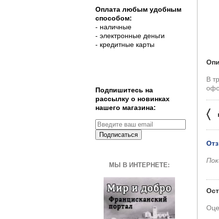
Оплата любым удобным
способом:
- наличные
- электронные деньги
- кредитные карты
Опи
В т
офо
Подпишитесь на
рассылку о новинках
нашего магазина:
〈
Подписаться
Отз
Пок
МЫ В ИНТЕРНЕТЕ:
Ост
Оце