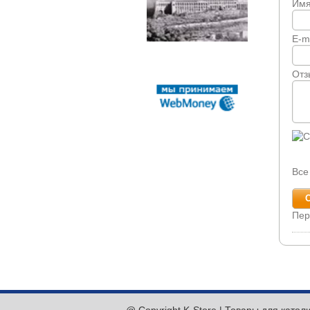
Им
E-m
Отз
Все
Пер
@ Copyright K-Store | Товары для катол