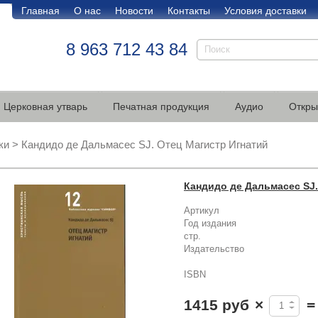
Главная
О нас
Новости
Контакты
Условия доставки
8 963 712 43 84
Церковная утварь
Печатная продукция
Аудио
Откры
ки
>
Кандидо де Дальмасес SJ. Отец Магистр Игнатий
Кандидо де Дальмасес SJ.
Артикул
Год издания
стр.
Издательство
ISBN
1415 руб
×
=