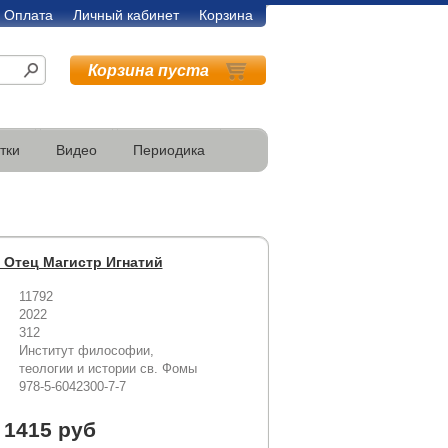
Оплата
Личный кабинет
Корзина
Корзина пуста
тки
Видео
Периодика
 Отец Магистр Игнатий
11792
2022
312
Институт философии,
теологии и истории св. Фомы
978-5-6042300-7-7
1415 руб