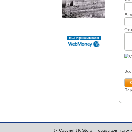
E-m
Отз
Все
Пер
@ Copyright K-Store | Товары для катол