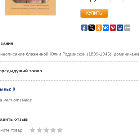
сание
неописание блаженной Юлии Родзинской (1899-1945), доминиканк
предыдущий товар
ывы: 0
а нет отзывов
авить отзыв
ните товар:
я