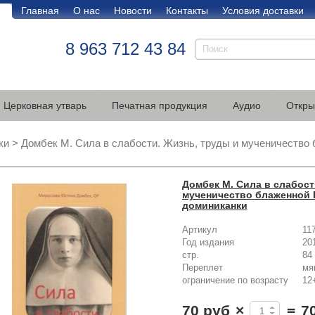
Главная
О нас
Новости
Контакты
Условия доставки
8 963 712 43 84
Церковная утварь
Печатная продукция
Аудио
Откры
ки
>
Домбек М. Сила в слабости. Жизнь, труды и мученичество
Домбек М. Сила в слабост
мученичество блаженной 
доминиканки
Артикул
11
Год издания
20
стр.
84
Переплет
мя
ограничение по возрасту
12
70 руб
×
=
7