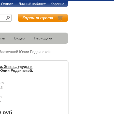
Оплата
Личный кабинет
Корзина
Корзина пуста
тки
Видео
Периодика
 блаженной Юлии Родзинской,
и. Жизнь, труды и
Юлии Родзинской,
739
13
гк.
+
0 руб