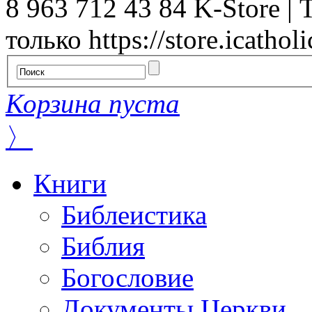
8 963 712 43 84
K-Store | 
только
https://store.icatholi
Корзина пуста
〉
Книги
Библеистика
Библия
Богословие
Документы Церкви