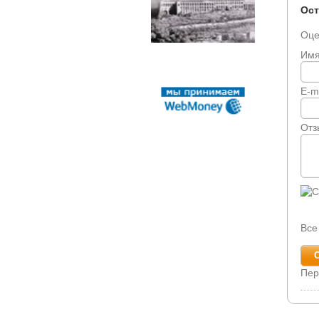
Ост
Оце
Им
E-m
Отз
Все
Пер