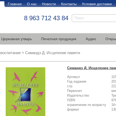
Главная
О нас
Новости
Контакты
Условия доставки
8 963 712 43 84
Церковная утварь
Печатная продукция
Аудио
Откры
 воспитание
>
Симандз Д. Исцеление памяти
Симандз Д. Исцеление па
Артикул
11
Год издания
20
стр.
22
Переплет
мя
Издательство
Тр
ISBN
97
ограничение по возрасту
16
формат
13