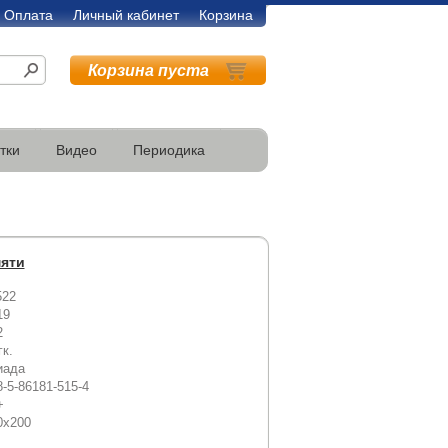
Оплата
Личный кабинет
Корзина
Корзина пуста
тки
Видео
Периодика
мяти
522
19
2
гк.
иада
8-5-86181-515-4
+
0х200