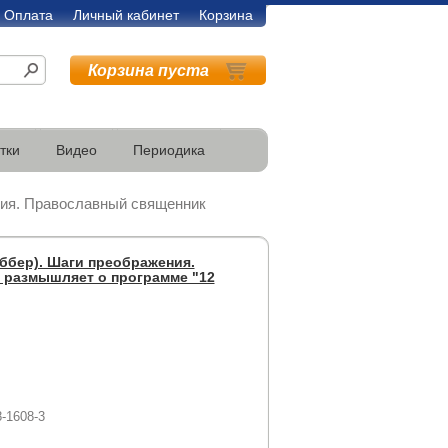
Оплата
Личный кабинет
Корзина
Корзина пуста
тки
Видео
Периодика
ния. Православный священник
ббер). Шаги преображения.
 размышляет о программе "12
8-1608-3