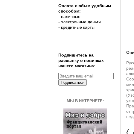
Оплата любым удобным
способом:
- наличные
- электронные деньги
- кредитные карты
Опи
Подпишитесь на
рассылку о новинках
Рус
нашего магазина:
реа
алк
Соо
Подписаться
мил
хри
(Уэ
ухо
МЫ В ИНТЕРНЕТЕ:
Пра
от 
нед
〈