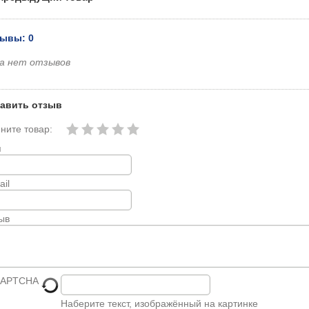
ывы: 0
а нет отзывов
авить отзыв
ните товар:
я
ail
ыв
Наберите текст, изображённый на картинке