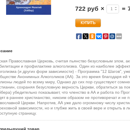
722 руб
×
=
сание
ская Православная Церковь, считая пьянство безусловным злом, акт
билитации и профилактике алкоголизма. Один из наиболее эффект
оголизма (и других форм зависимости) - Программа "12 Шагов", уж
бществе Анонимных Алкоголиков (АА). За это время благодаря ей 
лионы людей по всему миру, Однако до сих пор существуют сомне
стианин, сохраняя безусловную верность Церкви, обратиться за п
ббера) убедительно показывает, что членство в АА и работа по Про
дят в раннее христианство, никоим образом не противоречат и не п
вославной Церкви. Напротив, АА уже дало огромному числу христи
греховной зависимости, но и глубже жить в своей вере и открыть в 
оступную страницу.
предыдущий товар