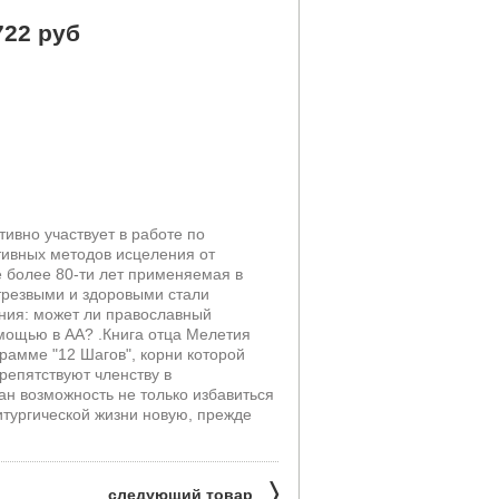
722 руб
ивно участвует в работе по
ивных методов исцеления от
е более 80-ти лет применяемая в
трезвыми и здоровыми стали
ния: может ли православный
омощью в АА? .Книга отца Мелетия
грамме "12 Шагов", корни которой
репятствуют членству в
ан возможность не только избавиться
литургической жизни новую, прежде
〉
следующий товар