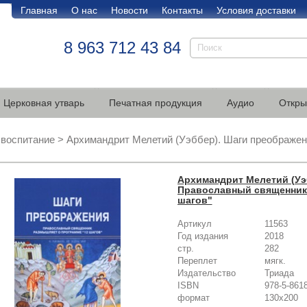
Главная
О нас
Новости
Контакты
Условия доставки
8 963 712 43 84
Церковная утварь
Печатная продукция
Аудио
Откры
 воспитание
>
Архимандрит Мелетий (Уэббер). Шаги преображе
Архимандрит Мелетий (Уэ
Православный священник
шагов"
Артикул
11563
Год издания
2018
стр.
282
Переплет
мягк.
Издательство
Триада
ISBN
978-5-861
формат
130х200