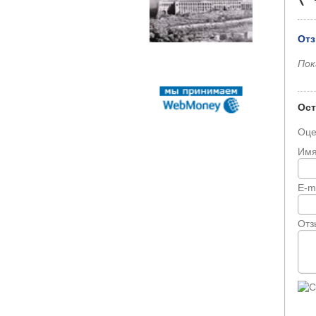
Отз
Пок
Ост
Оце
Им
E-m
Отз