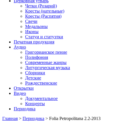
Церковная утварь
Четки (Розарий)
Кресты (нательные)
Кресты (Распятия)
Свечи
Медальоны
Иконы
Статуи и статуэтки
Печатная продукция
Аудио
Григорианское пение
Полифония
Современные жанры
Литургическая музыка
Сборники
Детские
Рождественские
Открытки
Видео
Документальное
Концерты
Периодика
Главная
>
Периодика
>
Folia Petropolitana 2.2-2013