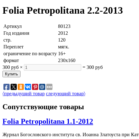
Folia Petropolitana 2.2-2013
Артикул
80123
Год издания
2012
стр.
120
Переплет
мягк.
ограничение по возрасту
16+
формат
230х160
300 руб
×
=
300 руб
〈
предыдущий товар
следующий товар
〉
Сопутствующие товары
Folia Petropolitana 1.1-2012
Журнал Богословского института св. Иоанна Златоуста при К