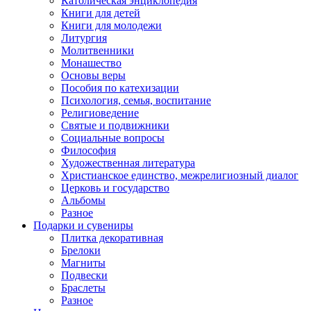
Католическая энциклопедия
Книги для детей
Книги для молодежи
Литургия
Молитвенники
Монашество
Основы веры
Пособия по катехизации
Психология, семья, воспитание
Религиоведение
Святые и подвижники
Социальные вопросы
Философия
Художественная литература
Христианское единство, межрелигиозный диалог
Церковь и государство
Альбомы
Разное
Подарки и сувениры
Плитка декоративная
Брелоки
Магниты
Подвески
Браслеты
Разное