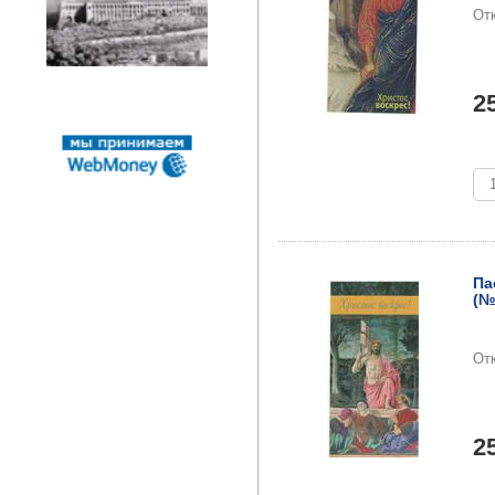
От
2
Па
(№
От
2