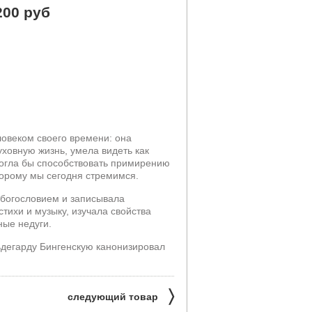
200 руб
овеком своего времени: она
уховную жизнь, умела видеть как
могла бы способствовать примирению
орому мы сегодня стремимся.
 богословием и записывала
тихи и музыку, изучала свойства
ные недуги.
ьдегарду Бингенскую канонизировал
〉
следующий товар