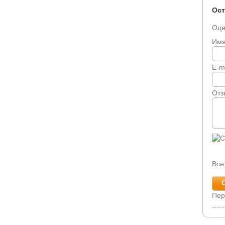
Ост
Оце
Им
E-m
Отз
Все
Пер