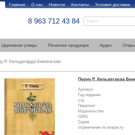
Главная
О нас
Новости
Контакты
Условия доставки
8 963 712 43 84
Церковная утварь
Печатная продукция
Аудио
Откры
у Р. Хильдегарда Бингенская
Перну Р. Хильдегарда Бин
Артикул
Год издания
стр.
Переплет
Издательство
ISBN
Серия
ограничение по возрасту