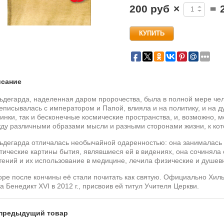
200 руб
×
=
сание
ьдегарда, наделенная даром пророчества, была в полной мере чел
еписывалась с императором и Папой, влияла и на политику, и на д
инки, так и бесконечные космические пространства, и, возможно, 
ду различными образами мысли и разными сторонами жизни, к кот
ьдегарда отличалась необычайной одаренностью: она занималась
тические картины бытия, являвшиеся ей в видениях, она сочиняла с
тений и их использование в медицине, лечила физические и душев
оре после кончины её стали почитать как святую. Официально Хил
а Бенедикт XVI в 2012 г., присвоив ей титул Учителя Церкви.
предыдущий товар