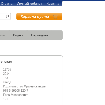
Оплата
Личный кабинет
Корзина
Корзина пуста
тки
Видео
Периодика
генская
11755
2014
133
тверд.
Издательство Францисканцев
978-5-89208-120-7
Fons Monachorum
12+