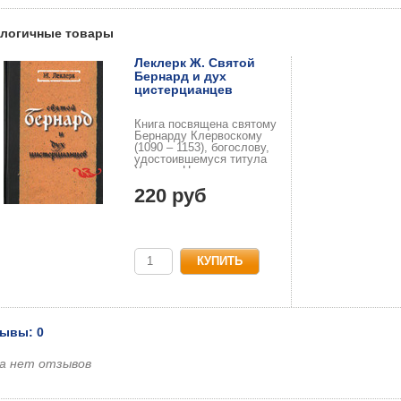
логичные товары
Леклерк Ж. Святой
Бернард и дух
цистерцианцев
Книга посвящена святому
Бернарду Клервоскому
(1090 – 1153), богослову,
удостоившемуся титула
Учителя Церкви.
220 руб
ывы: 0
а нет отзывов