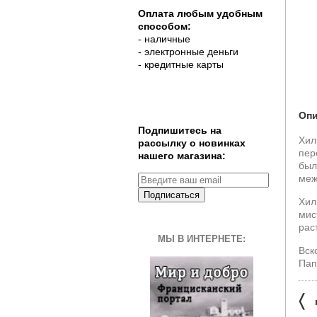
Оплата любым удобным
способом:
- наличные
- электронные деньги
- кредитные карты
Опи
Подпишитесь на
Хил
рассылку о новинках
пер
нашего магазина:
был
меж
Подписаться
Хил
мис
рас
МЫ В ИНТЕРНЕТЕ:
Вск
Пап
〈