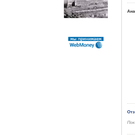
Ана
Отз
Пок