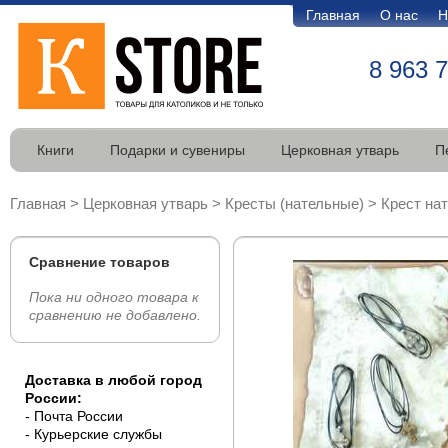
Главная
О нас
Н
8 963 
Книги
Подарки и сувениры
Церковная утварь
П
Главная
>
Церковная утварь
>
Кресты (нательные)
>
Крест на
Сравнение товаров
Пока ни одного товара к
сравнению не добавлено.
Доставка в любой город
России:
- Почта России
- Курьерские службы