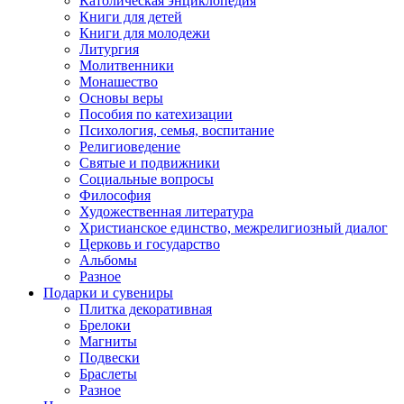
Католическая энциклопедия
Книги для детей
Книги для молодежи
Литургия
Молитвенники
Монашество
Основы веры
Пособия по катехизации
Психология, семья, воспитание
Религиоведение
Святые и подвижники
Социальные вопросы
Философия
Художественная литература
Христианское единство, межрелигиозный диалог
Церковь и государство
Альбомы
Разное
Подарки и сувениры
Плитка декоративная
Брелоки
Магниты
Подвески
Браслеты
Разное