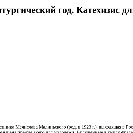
ургический год. Катехизис дл
енника Мечислава Малиньского (род. в 1923 г.), выходящая в Ро
азначена прежде всего для молодежи. Включенные в книгу фраг