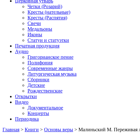
Церковная утварь
Четки (Розарий)
Кресты (нательные)
Кресты (Распятия)
Свечи
Медальоны
Иконы
Статуи и статуэтки
Печатная продукция
Аудио
Григорианское пение
Полифония
Современные жанры
Литургическая музыка
Сборники
Детские
Рождественские
Открытки
Видео
Документальное
Концерты
Периодика
Главная
>
Книги
>
Основы веры
>
Малиньский М. Переживая л