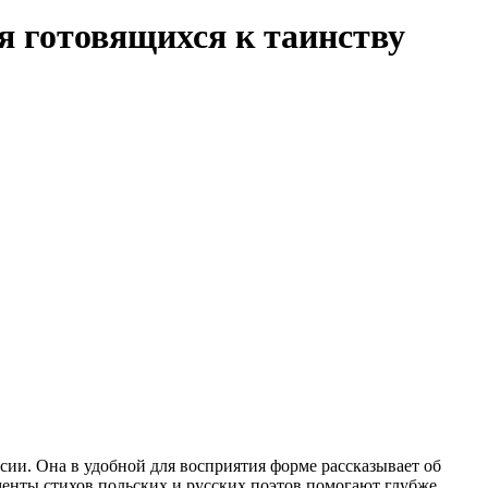
я готовящихся к таинству
ссии. Она в удобной для восприятия форме рассказывает об
менты стихов польских и русских поэтов помогают глубже