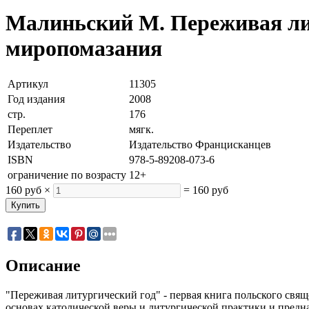
Малиньский М. Переживая лит
миропомазания
Артикул
11305
Год издания
2008
стр.
176
Переплет
мягк.
Издательство
Издательство Францисканцев
ISBN
978-5-89208-073-6
ограничение по возрасту
12+
160 руб
×
=
160 руб
Описание
"Переживая литургический год" - первая книга польского свящ
основах католической веры и литургической практики и предн