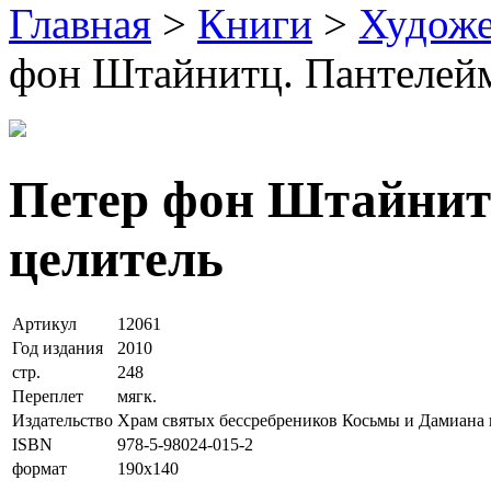
Главная
>
Книги
>
Художе
фон Штайнитц. Пантелей
Петер фон Штайнит
целитель
Артикул
12061
Год издания
2010
стр.
248
Переплет
мягк.
Издательство
Храм святых бессребреников Косьмы и Дамиана
ISBN
978-5-98024-015-2
формат
190х140