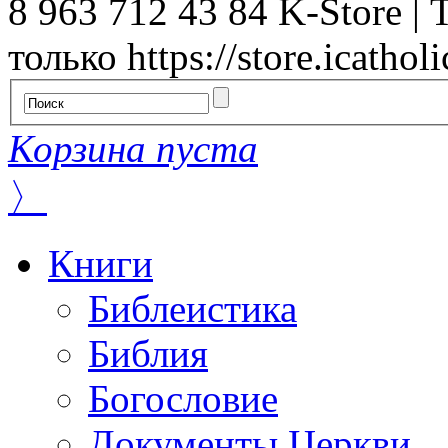
8 963 712 43 84
K-Store | 
только
https://store.icatholi
Корзина пуста
〉
Книги
Библеистика
Библия
Богословие
Документы Церкви