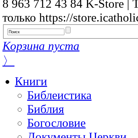
8 963 712 43 84
K-Store | 
только
https://store.icatholi
Корзина пуста
〉
Книги
Библеистика
Библия
Богословие
Документы Церкви