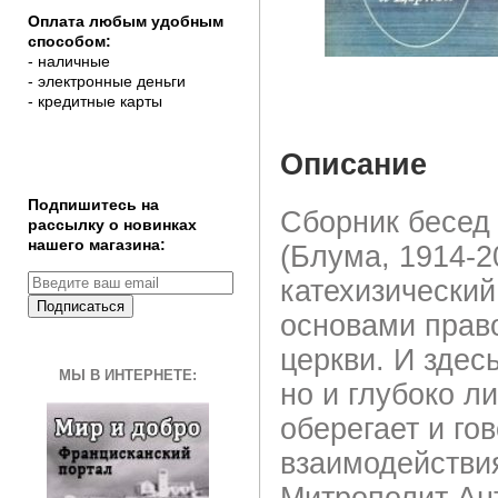
Оплата любым удобным
способом:
- наличные
- электронные деньги
- кредитные карты
Описание
Подпишитесь на
Сборник бесед
рассылку о новинках
нашего магазина:
(Блума, 1914-2
катехизический
Подписаться
основами прав
церкви. И здес
МЫ В ИНТЕРНЕТЕ:
но и глубоко л
оберегает и го
взаимодействия
Митрополит Ан