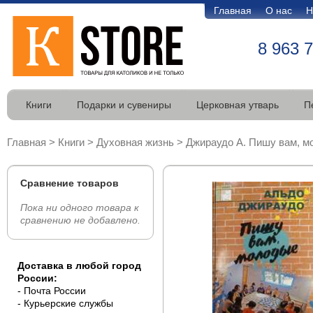
Главная
О нас
Н
8 963 
Книги
Подарки и сувениры
Церковная утварь
П
Главная
>
Книги
>
Духовная жизнь
>
Джираудо А. Пишу вам, м
Сравнение товаров
Пока ни одного товара к
сравнению не добавлено.
Доставка в любой город
России:
- Почта России
- Курьерские службы