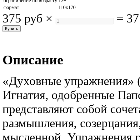
ограничение по возрасту
12+
формат
110х170
375 руб
×
=
37
Описание
«Духовные упражнения» 
Игнатия, одобренные Папо
представляют собой сочет
размышления, созерцания
мысленной. Упражнения р