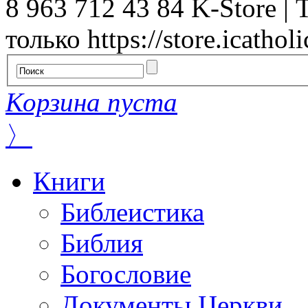
8 963 712 43 84
K-Store | 
только
https://store.icatholi
Корзина пуста
〉
Книги
Библеистика
Библия
Богословие
Документы Церкви