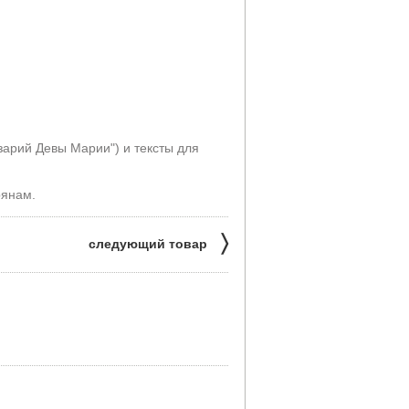
озарий Девы Марии") и тексты для
рянам.
〉
следующий товар