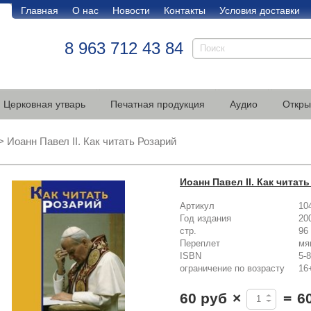
Главная
О нас
Новости
Контакты
Условия доставки
8 963 712 43 84
Церковная утварь
Печатная продукция
Аудио
Откры
>
Иоанн Павел II. Как читать Розарий
Иоанн Павел II. Как читат
Артикул
10
Год издания
20
стр.
96
Переплет
мя
ISBN
5-
ограничение по возрасту
16
60 руб
×
=
6