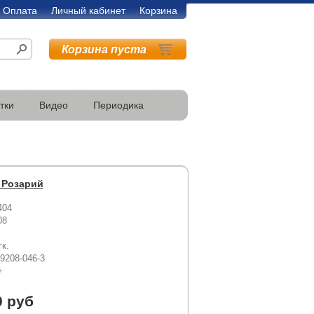
Оплата
Личный кабинет
Корзина
Корзина пуста
тки
Видео
Периодика
ь Розарий
404
08
гк.
89208-046-3
+
0 руб