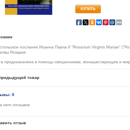
сание
стольское послание Иоанна Павла II "Rosarium Virginis Mariae" ("Р
итвы Розария.
га предназначена в помощь священникам, монашествующим и ми
предыдущий товар
ывы: 0
а нет отзывов
авить отзыв