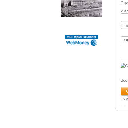
Оце
Им
E-m
Отз
Все
Пер