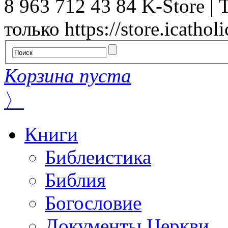
8 963 712 43 84
K-Store | 
только
https://store.icatholi
Корзина пуста
〉
Книги
Библеистика
Библия
Богословие
Документы Церкви