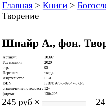
Главная
>
Книги
>
Богосл
Творение
Шпайр А., фон. Тво
Артикул
10397
Год издания
2020
стр.
95
Переплет
тверд.
Издательство
ББИ
ISBN
ISBN: 978-5-89647-372-5
ограничение по возрасту
12+
формат
130х205
245 руб
×
=
24