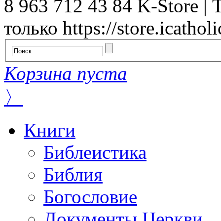
8 963 712 43 84
K-Store | 
только
https://store.icatholi
Корзина пуста
〉
Книги
Библеистика
Библия
Богословие
Документы Церкви