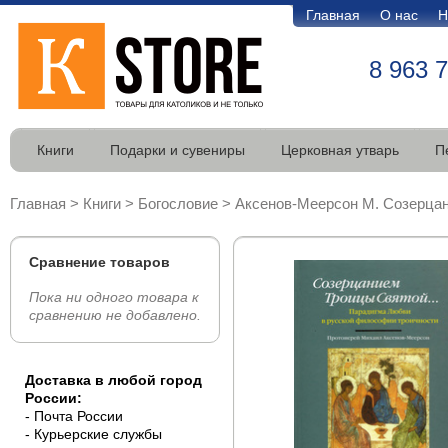
Главная
О нас
Н
8 963 
Книги
Подарки и сувениры
Церковная утварь
П
Главная
>
Книги
>
Богословие
>
Аксенов-Меерсон М. Созерцан
Сравнение товаров
Пока ни одного товара к
сравнению не добавлено.
Доставка в любой город
России:
- Почта России
- Курьерские службы