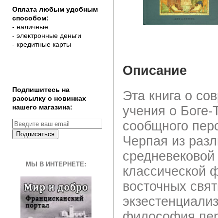
Оплата любым удобным
способом:
- наличные
- электронные деньги
- кредитные карты
Описание
Подпишитесь на
Эта книга о со
рассылку о новинках
нашего магазина:
учения о Боге
сообщного пер
Подписаться
Черпая из разл
средневековой
МЫ В ИНТЕРНЕТЕ:
классической 
восточных свят
экзестенциализ
философия пер