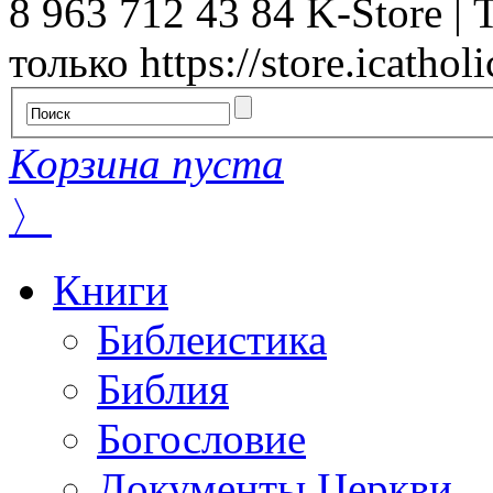
8 963 712 43 84
K-Store | 
только
https://store.icatholi
Корзина пуста
〉
Книги
Библеистика
Библия
Богословие
Документы Церкви